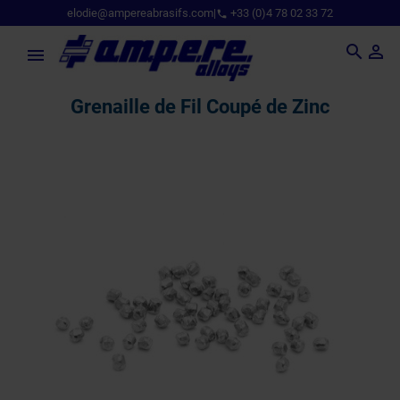
elodie@ampereabrasifs.com
|
+33 (0)4 78 02 33 72
phone



Grenaille de Fil Coupé de Zinc