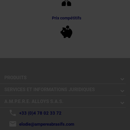
Prix compétitifs
PRODUITS
SERVICES ET INFORMATIONS JURIDIQUES
A.M.P.E.R.E. ALLOYS S.A.S.
phone
+33 (0)4 78 02 33 72
mail
elodie@ampereabrasifs.com