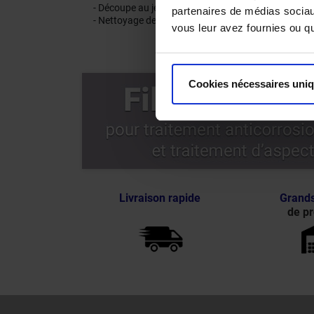
- Découpe au jet d’eau par haute pression
partenaires de médias sociaux
- Nettoyage de façades de bâtiments
vous leur avez fournies ou qu'
Cookies nécessaires uni
Livraison rapide
Grands
de pr