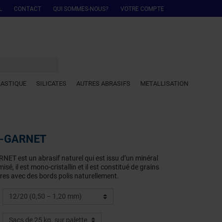
L
CONTACT
QUI SOMMES-NOUS?
VOTRE COMPTE
LASTIQUE
SILICATES
AUTRES ABRASIFS
METALLISATION
TU-GARNET
ET est un abrasif naturel qui est issu d’un minéral
isé, il est mono-cristallin et il est constitué de grains
ères avec des bords polis naturellement.