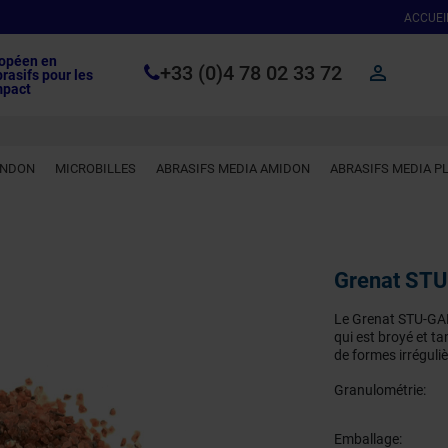
ACCUEI
ropéen en
+33 (0)4 78 02 33 72

brasifs pour les
mpact
INDON
MICROBILLES
ABRASIFS MEDIA AMIDON
ABRASIFS MEDIA P
Grenat S
Le Grenat STU-GARN
qui est broyé et tam
de formes irréguli
Granulométrie:
Emballage: