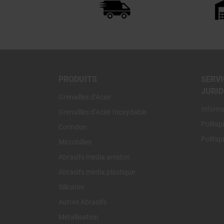
PRODUITS
SERVI
JURID
Grenailles d’Acier
Inform
Grenailles d’Acier Inoxydable
Politiq
Corindon
Politiq
Microbilles
Abrasifs media amidon
Abrasifs media plastique
Silicates
Autres Abrasifs
Metallisation