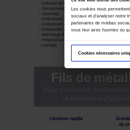
– Création de rugosité
– Automobile
– Décalaminage
– Aéronautiqu
Les cookies nous permettent d
– Ebarbage
– Chantier nav
sociaux et d'analyser notre t
– Enlèvement de peinture
– Travaux pub
partenaires de médias sociaux
– Enlèvement de revêtement
– Fonderie
– Enlévement de rouille
– Forges
vous leur avez fournies ou qu'
– Nettoyage de surfaces
– Constructio
– Préparation de surfaces
– Etc.
– Lestage
Cookies nécessaires uni
Livraison rapide
Grands
de pr