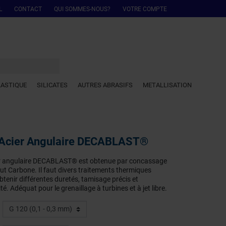
L
CONTACT
QUI SOMMES-NOUS?
VOTRE COMPTE
LASTIQUE
SILICATES
AUTRES ABRASIFS
METALLISATION
 d’Acier Angulaire DECABLAST®
ier angulaire DECABLAST® est obtenue par concassage
aut Carbone. Il faut divers traitements thermiques
btenir différentes duretés, tamisage précis et
é. Adéquat pour le grenaillage à turbines et à jet libre.