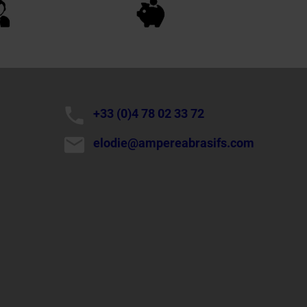
phone
+33 (0)4 78 02 33 72
mail
elodie@ampereabrasifs.com