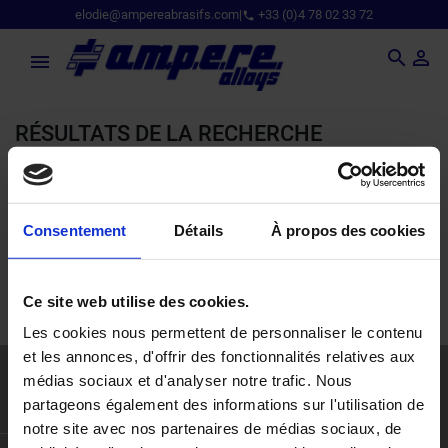
elodie@ampereabrasifs.com
|
+33 (0)4 78 02 33 72
phone



RÉSULTATS DE LA RECHERCHE
Veuillez nous excuser pour le désagrément.
Effectuez une nouvelle recherche
Consentement
Détails
À propos des cookies

Ce site web utilise des cookies.
Les cookies nous permettent de personnaliser le contenu
et les annonces, d'offrir des fonctionnalités relatives aux
médias sociaux et d'analyser notre trafic. Nous
partageons également des informations sur l'utilisation de
PRODUITS
notre site avec nos partenaires de médias sociaux, de